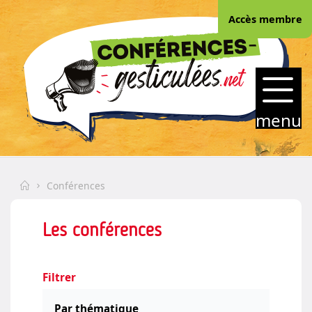
Skip
Accès membre
to
content
CONFERENCES-
GESTICULEES.NET
menu
Home
Conférences
Les conférences
Filtrer
Par thématique