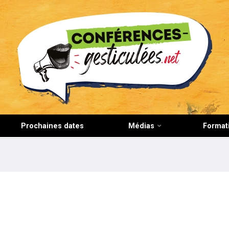
CONFERENCES-GESTICULEES.NET
Prochaines dates
Médias
Format