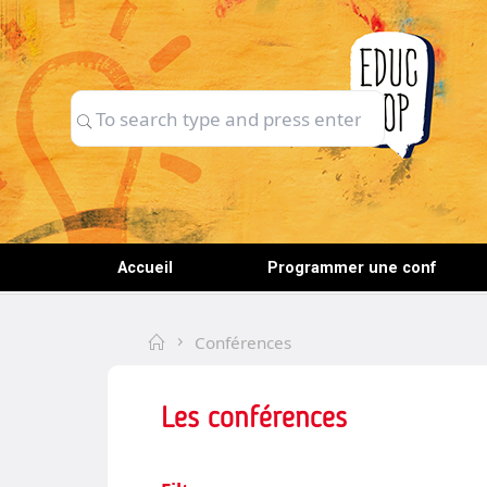
Skip
to
content
Search
Search
for:
Accueil
Programmer une conf
Home
Conférences
Les conférences