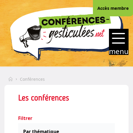
Skip
Accès membre
to
content
CONFERENCES-
GESTICULEES.NET
menu
Home
Conférences
Les conférences
Filtrer
Par thématique