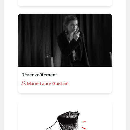
Désenvoûtement
Marie-Laure Guislain