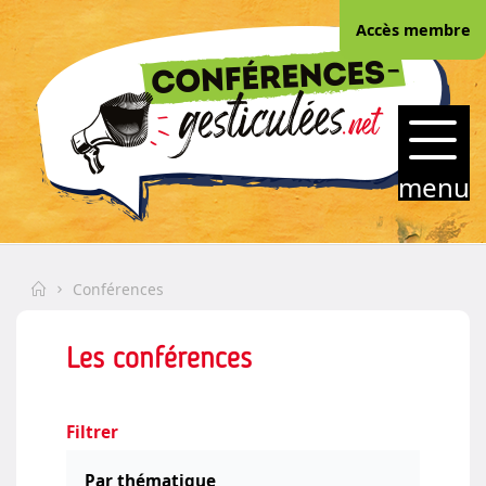
Skip
Accès membre
to
content
CONFERENCES-
GESTICULEES.NET
menu
Home
Conférences
Les conférences
Filtrer
Par thématique